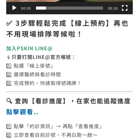
00:00
00:26
✅ 3步驟輕鬆完成【線上預約】再也
不用現場排隊等候啦！
加入PSKIN LINE@
📱
只要打開LINE@官方帳號：
1️⃣ 點選「線上掛號」
2️⃣ 選擇醫師與看診時間
3️⃣ 完成預約，快速取得號碼牌！
🔍 查詢【看診進度】，在家也能追蹤進度
點擊觀看..
1️⃣ 點擊「約診資訊」→ 再點「查看進度」
2️⃣ 立即查看目前診號，不再白跑一趟～