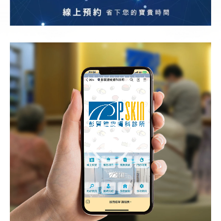
視
訊
播
放
器