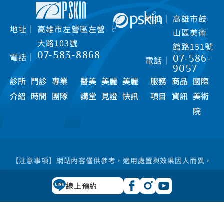
地址｜
高雄市鼓
地址｜
高雄市左營區左營
山區美術
大路103號
館路151號
07-583-8868
電話｜
07-586-
電話｜
9057
診所
門診
專業
醫美
美麗
美麗
服務
商品
國際
介紹
時間
團隊
講堂
見證
快訊
項目
資訊
美術
院
【注意事項】網站內容僅供參考，適用處置與效果因人而異，
仍必須由醫師當面做專業諮詢與評估。 禁止任何網際網路服務
線上預約
業者轉錄其網路資訊之內容供人點閱。但以網路搜尋或超連結
方式，進入醫療機構之網址（域）直接點閱者，不在此限。
© 彭賢禮皮膚科診所 2026.