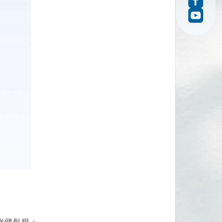
強健髮根。