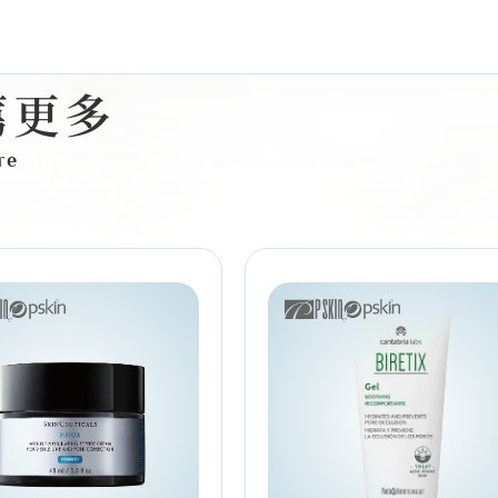
薦更多
re