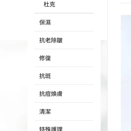
杜克
保濕
抗老除皺
修復
抗斑
抗痘煥膚
清潔
特殊護理