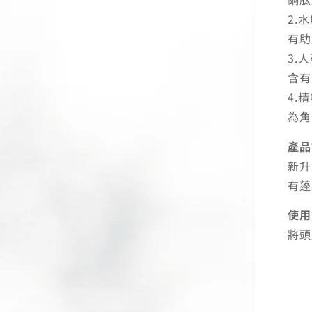
2.
有助
3.
含有
4.
為角
產品
新升
有蓬
使用
將頭