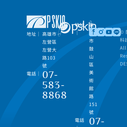
地址
高
©
｜
雄
地址｜
高雄市
科診
市
左營區
All
鼓
左營大
Re
山
路103
DE
區
號
07-
美
電話｜
術
583-
館
8868
路
151
號
07-
電話