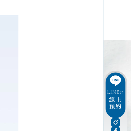
LINE@
線上
預約