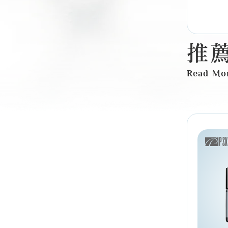
推
Read Mo