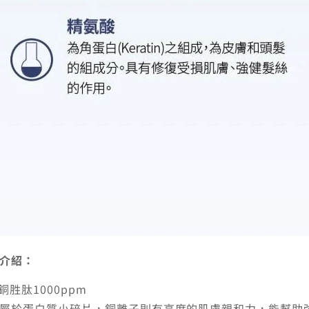
介紹：
藍銅胜肽1000ppm
屬於蛋白質小碎片，銅離子則有高度的肌膚親和力，
能幫助