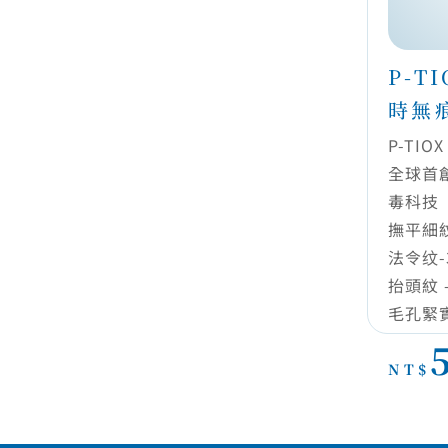
P-T
時無
P-TI
全球首創
毒科技
撫平細紋
法令纹-
抬頭紋 
毛孔緊實
NT$