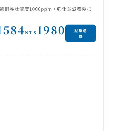
藍銅胜肽濃度1000ppm，強化並滋養髮根
1584
1980
點擊購
NT$
買