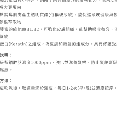
水解大豆蛋白
於誘導肌膚產生透明質酸(俗稱玻尿酸)，
能促進頭皮健康與
人蔘根萃取物
豐富的維他命B1.B2，可強化皮膚組織，能幫助吸收養分，
精氨酸
蛋白(Keratin)之組成，為皮膚和頭髮的組成分。
具有修護受
說明：
級藍銅胜肽濃度1000ppm，強化並滋養髮根，
防止髮絲斷
鬆感。
方法：
皮吹乾後，取適量滴於頭皮，每日1-2次(早/晚)
並適度按摩