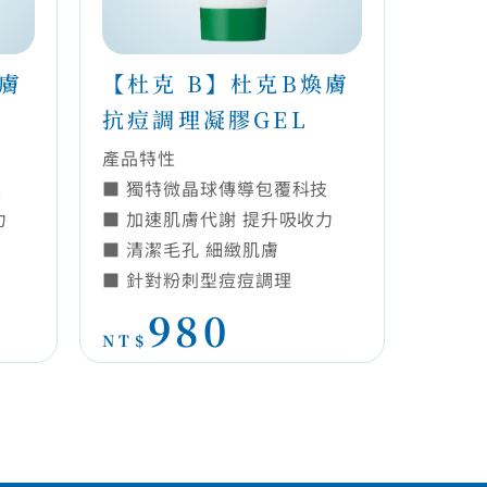
觀看更多
煥膚
【杜克 B】杜克B煥膚
抗痘調理凝膠GEL
產品特性
技
■ 獨特微晶球傳導包覆科技
力
■ 加速肌膚代謝 提升吸收力
■ 清潔毛孔 細緻肌膚
■ 針對粉刺型痘痘調理
980
NT$