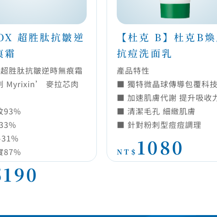
觀看更多
觀看更多
IOX 超胜肽抗皺逆
【杜克 B】杜克B
痕霜
抗痘洗面乳
OX 超胜肽抗皺逆時無痕霜
產品特性
 Myrixin’ 麥拉芯肉
■ 獨特微晶球傳導包覆科
■ 加速肌膚代謝 提升吸收
93%
■ 清潔毛孔 細緻肌膚
33%
■ 針對粉刺型痘痘調理
-31%
1080
87%
NT$
5190