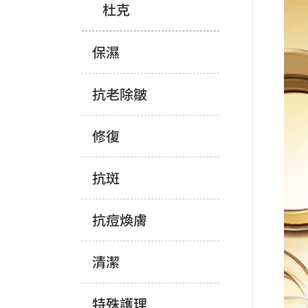
杜克
保濕
抗老除皺
修復
抗斑
抗痘煥膚
清潔
特殊護理