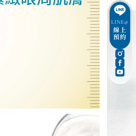
LINE@
線上
預約