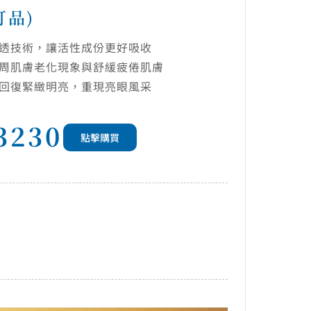
訂品)
透技術，讓活性成份更好吸收
周肌膚老化現象與舒緩疲倦肌膚
回復緊緻明亮，重現亮眼風采
3230
點擊購買