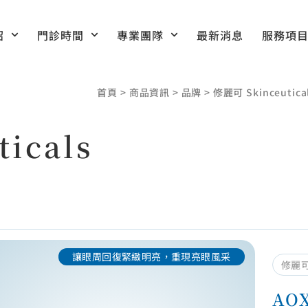
紹
門診時間
專業團隊
最新消息
服務項
首頁
>
商品資訊
>
品牌
>
修麗可 Skinceutica
icals
讓眼周回復緊緻明亮，重現亮眼風采
修麗可 
AO