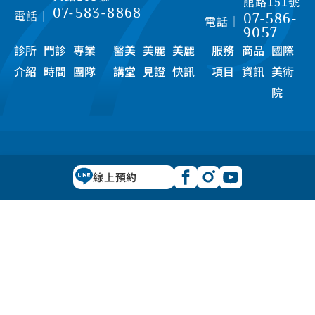
館路151號
07-583-8868
電話｜
07-586-
電話｜
9057
診所
門診
專業
醫美
美麗
美麗
服務
商品
國際
介紹
時間
團隊
講堂
見證
快訊
項目
資訊
美術
院
【注意事項】網站內容僅供參考，適用處置與效果因人而異，
線上預約
仍必須由醫師當面做專業諮詢與評估。 禁止任何網際網路服務
業者轉錄其網路資訊之內容供人點閱。但以網路搜尋或超連結
方式，進入醫療機構之網址（域）直接點閱者，不在此限。
© 彭賢禮皮膚科診所 2026.
All Rights Reserved.
DESIGN |
EG