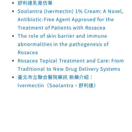
舒利達乳膏仿單
Soolantra (Ivermectin) 1% Cream: A Novel,
Antibiotic-Free Agent Approved for the
Treatment of Patients with Rosacea
The role of skin barrier and immune
abnormalities in the pathogenesis of
Rosacea
Rosacea Topical Treatment and Care: From
Traditional to New Drug Delivery Systems
臺北市立聯合醫院藥訊 新藥介紹：
Ivermectin（Soolantra，舒利達）