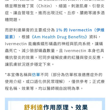
積並釋放幾丁質（Chitin）、細菌，刺激肌膚、引發炎
症、讓血管增生，進而出現泛紅、丘疹、膿皰等諸多酒
糟問題。
而舒利達藥膏的主要成分為
1% 的 Ivermectin（伊維
菌素）
，
根據
《Am Health Drug Benefits》
資料，
Ivermectin 能癱瘓蠕形蟎蟲的神經與肌肉系統，讓蟎
蟲死亡、減少臉部蟎蟲數量，且 Ivermectin 本身也具
備抗發炎的效果，可同步緩解皮膚的紅腫與發炎反應，
讓肌膚狀況逐步穩定下來。
*本宣傳名稱與
仿單
不同（部分為仿單核准適應症外的
使用介紹，或口語化供民眾理解），僅供參考；正式療
程名稱、效果等，均以醫師親自說明為準。