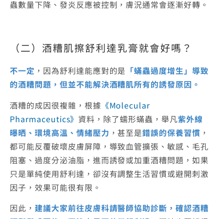
蟲數量下降、發炎反應被控制，膚況通常會逐漸好轉。
（二）酒糟肌擦
舒利達乳膏
就會好嗎？
不一定
，因為舒利達能應對的是
「蟎蟲過度增生」導致
的酒糟問題，但並不能解決酒糟肌所有的誘發原因。
酒糟的成因很複雜，根據
《Molecular
Pharmaceutics》
資料，除了蠕形蟎蟲，舉凡
紫外線
曝晒、環境高溫、情緒壓力
，甚至是
錯誤的保養習慣
，
都可能反覆破壞皮膚屏障，導致血管擴張、敏感、毛孔
阻塞、過度分泌油脂，進而誘發或加重酒糟問題，如果
只是單純使用舒利達，卻沒有調整生活習慣或避開刺激
因子，效果可能很有限。
因此，
建議大家前往皮膚科請醫師協助診斷，確認酒糟