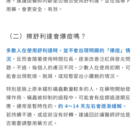
應。建議由醫師判斷是否適合使用舒利達，並在指導下
用藥，會更安全、有效。
（二）擦舒利達會爆痘嗎？
多數人在使用舒利達時，並不會出現明顯的「爆痘」情
況
，反而會隨著使用時間拉長，逐漸改善泛紅與發炎問
題。不過，每個人的膚況不同，少數人在使用初期，可
能會出現乾燥、脫屑，或短暫冒出小膿皰的情況。
特別是臉上原本蠕形蟎蟲數量較多的人，在藥物開始發
揮作用、蟎蟲被抑制的過程中，可能會有這類過渡期反
應，通常是暫時性的，
約 4～14 天左右會逐漸緩解
。
若持續不適，或症狀沒有好轉，建議回診讓醫師評估是
否需要調整用藥方式。