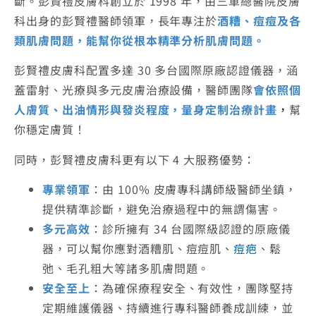
斷。彭賢禮皮膚科創立於 1998 年，由三軍總醫院皮膚
科出身的彭賢禮醫師領軍，長年專注於
酒糟、
痘痘
及
各
類肌膚問題，能幫你從根本精準分析肌膚問題。
彭賢禮皮膚科配置多達 30 多台國際原廠認證儀器，涵
蓋雷射、光療與多元皮膚治療設備，醫師團隊
會依照個
人膚質、出油情形與發炎程度，量身定制治療計畫
，
幫
你穩定膚質！
同時，彭賢禮皮膚科更有以下 4 大服務優勢：
專業領軍
：由 100% 皮膚專科講師級醫師坐鎮，
提供精準診斷，避免治療過程中的無謂傷害。
多元高效
：診所擁有 34 台國際級認證的原廠儀
器，可以幫你應對酒糟肌、痘痘肌、
痘疤
、鬆
弛、毛孔粗大等諸多肌膚問題。
安全至上
：為確保療程安全、有效性，團隊堅持
定期維護儀器、持續進行專科醫師養成訓練，並