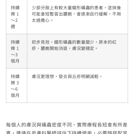
持續
少部分臉上有較大量蠕形蟎蟲的患者，塗抹後
擦 1
可能會短暫冒出膿皰，會逐漸自行緩解，不用
～2
太過擔心。
週
持續
初步見效，蠕形蟎蟲的數量變少，原本的紅
擦 1
疹、膿皰開始消退，膚況變穩定。
～3
個月
持續
膚況更理想，發炎與丘疹明顯減輕。
擦 3
～6
個月
每個人的膚況與蟎蟲密度不同，實際療程長短會有所差
異，建議在皮膚科醫師評估下持續使用，必要時搭配其