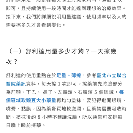
即可，且持續使用一段時間才能達到理想的治療效果。
接下來，我們將詳細說明用量建議、使用頻率以及大約
需要擦多久才會看到變化。
（一）
舒利達用量
多少才夠？一天擦幾
次？
舒利達的使用重點在於
足量、薄擦
，參考
臺北市立聯合
醫院藥訊
資料，每天擦 1 次即可。擦藥前先將臉部分
為前額、下巴、 鼻子、左臉頰、右臉頰 5 個區域，
每
個區域取豌豆大小藥量
再均勻塗抹，要記得避開眼睛、
嘴脣、黏膜。因為藥膏質地較滋潤，且藥物需要吸收時
間、塗抹後約 8 小時不建議洗臉，所以通常可安排每
日晚上睡前擦藥。