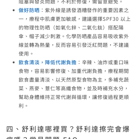
阻塞與發炎問題，不利於修復，需留意避免。
做好防晒
：紫外線是誘發酒糟發作的重要因素之
一，療程中肌膚更加敏感，建議選擇SPF30 以上
的物理性防晒（如氧化鋅、二氧化鈦）搭配陽
傘、帽子減少刺激。化學防晒產品容易吸收紫外
線並轉為熱量，反而容易引發泛紅問題，不建議
使用。
飲食清淡，降低代謝負擔
：辛辣、油炸或重口味
食物，容易影響修復、加重代謝負擔，療程期間
飲食盡量清淡、以天然原型食物為主，多補充蔬
菜、燕麥、薏仁等高纖食物，並及時補充水分，
幫助身體維持正常代謝與循環，讓修復過程更順
利。
四、
舒利達哪裡買
？舒利達擦完會爆