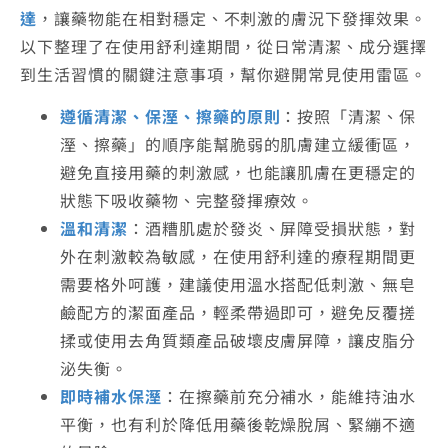
達
，讓藥物能在相對穩定、不刺激的膚況下發揮效果。
以下整理了在使用舒利達期間，從日常清潔、成分選擇
到生活習慣的關鍵注意事項，幫你避開常見使用雷區。
遵循清潔、保溼、擦藥的原則
：按照「清潔、保
溼、擦藥」的順序能幫脆弱的肌膚建立緩衝區，
避免直接用藥的刺激感，也能讓肌膚在更穩定的
狀態下吸收藥物、完整發揮療效。
溫和清潔
：酒糟肌處於發炎、屏障受損狀態，對
外在刺激較為敏感，在使用舒利達的療程期間更
需要格外呵護，建議使用溫水搭配低刺激、無皂
鹼配方的潔面產品，輕柔帶過即可，避免反覆搓
揉或使用去角質類產品破壞皮膚屏障，讓皮脂分
泌失衡。
即時補水保溼
：在擦藥前充分補水，能維持油水
平衡，也有利於降低用藥後乾燥脫屑、緊繃不適