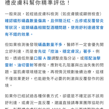
禮皮膚科
幫你精準評估！
一般來說，若經過皮膚科檢測（如皮膚鏡或顯微檢查）
確認蠕形蟎蟲數量偏高，且伴隨泛紅、丘疹或反覆發炎
等狀況，這類蟎蟲相關型酒糟問題，使用舒利達通常會
有不錯的效果。
但如果檢測後發現
蟎蟲數量不多
，醫師不一定會優先開
立舒利達，而是會
先從「控油、穩定膚況」著手。
例
如，透過低劑量
口服 A 酸
調整皮脂分泌，或
搭配油擊
雷射、油切雷射
等療程，應對毛孔阻塞與出油失衡的問
題。當肌膚環境穩定後，再視情況規劃後續治療，這樣
不僅效果更好，也能避免不必要的刺激與反覆發作的困
境。
如果你已經試過各種保養方式，卻還是不確定該不該用
舒利達，或膚況一直反覆，建議直接請專業團隊協助判