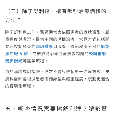
（三）除了舒利達，還有哪些治療酒糟的
方法？
除了舒利達之外，醫師通常會依照患者的症狀類型、嚴
重程度與膚況，提供不同的酒糟治療，常見方式包括開
立可控制發炎的
四環黴素
口服藥、調節皮脂分泌的
低劑
量口服 A 酸
，或安排能治療血管擴張問題的
染料雷射
或
脈衝光
等醫美療程。
由於酒糟成因複雜，通常不會只依賴單一治療方式，皮
膚科醫師會根據患者酒糟類型與嚴重程度，規劃更適合
的客製化療程。
五、哪些情況需要擦舒利達？讓
彭賢