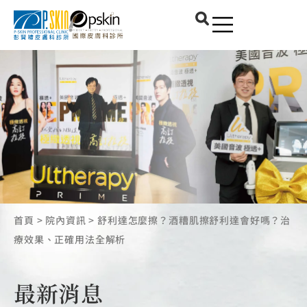
首頁
>
院內資訊
>
舒利達怎麼擦？酒糟肌擦舒利達會好嗎？治
療效果、正確用法全解析
最新消息