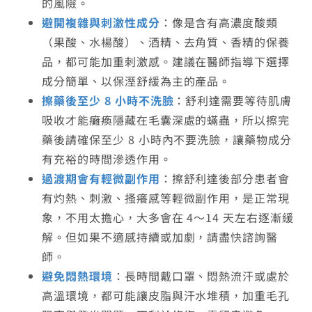
的風險。
避開複雜與刺激性成分
：像是含有高濃度酸類
（果酸、水楊酸）、酒精、去角質、香精的保養
品，都可能加重刺激感。建議在醫師指導下選擇
成分簡單、以保溼舒緩為主的產品。
擦藥後至少 8 小時不洗臉
：舒利達需要等待肌膚
吸收才能癱瘓隱藏在毛囊深處的蟎蟲，所以擦完
藥後請確保至少 8 小時內不要洗臉，讓藥物成分
有充裕的時間滲透作用。
過渡期會有輕微副作用
：擦舒利達後部分患者會
有灼熱、刺激、搔癢感等輕微副作用，是正常現
象，不用太擔心，大多會在 4～14 天左右逐漸緩
解。但如果不適感持續或加劇，請盡快諮詢醫
師。
避免悶熱環境
：長時間戴口罩、悶熱流汗或處於
高溫環境，都可能讓皮脂與汗水堆積，加重毛孔