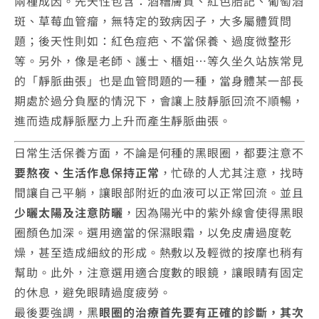
兩種成因。先天性包含：酒糟膚質、紅色胎記、葡萄酒
斑、草莓血管瘤，無特定的致病因子，大多屬體質問
題；後天性則如：紅色痘疤、不當保養、過度微整形
等。另外，像是老師、護士、櫃姐…等久坐久站族常見
的「靜脈曲張」也是血管問題的一種，當身體某一部長
期處於過分負壓的情況下，會讓上肢靜脈回流不順暢，
進而造成靜脈壓力上升而產生靜脈曲張。
日常生活保養方面，不論是何種的黑眼圈，都要注意不
要熬夜、生活作息保持正常
，忙碌的人尤其注意，找時
間讓自己平躺，讓眼部附近的血液可以正常回流。並且
少曬太陽及注意防曬
，因為陽光中的紫外線會使得黑眼
圈顏色加深。選用適當的保濕眼霜，以免皮膚過度乾
燥，甚至造成細紋的形成。熱敷以及輕微的按摩也稍有
幫助。此外，注意選用適合度數的眼鏡，讓眼睛有固定
的休息，避免眼睛過度疲勞。
最後要強調，黑
眼圈的治療首先要有正確的診斷，其次