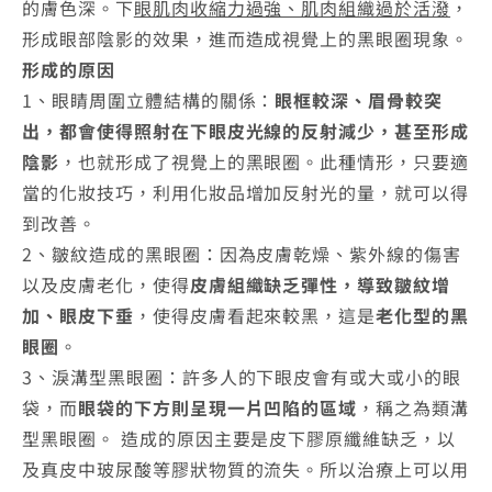
的膚色深。下
眼肌肉收縮力過強、肌肉組織過於活潑
，
形成眼部陰影的效果，進而造成視覺上的黑眼圈現象。
形成的原因
1、眼睛周圍立體結構的關係：
眼框較深、眉骨較突
出，都會使得照射在下眼皮光線的反射減少，甚至形成
陰影
，也就形成了視覺上的黑眼圈。此種情形，只要適
當的化妝技巧，利用化妝品增加反射光的量，就可以得
到改善。
2、皺紋造成的黑眼圈：因為皮膚乾燥、紫外線的傷害
以及皮膚老化，使得
皮膚組織缺乏彈性，導致皺紋增
加、眼皮下垂
，使得皮膚看起來較黑，這是
老化型的黑
眼圈
。
3、淚溝型黑眼圈：許多人的下眼皮會有或大或小的眼
袋，而
眼袋的下方則呈現一片凹陷的區域
，稱之為類溝
型黑眼圈。 造成的原因主要是皮下膠原纖維缺乏，以
及真皮中玻尿酸等膠狀物質的流失。所以治療上可以用