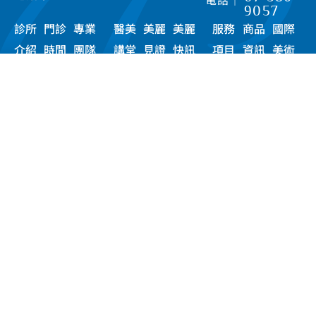
9057
診所
門診
專業
醫美
美麗
美麗
服務
商品
國際
線上預約
介紹
時間
團隊
講堂
見證
快訊
項目
資訊
美術
院
【注意事項】網站內容僅供參考，適用處置與效果因人而異，
仍必須由醫師當面做專業諮詢與評估。 禁止任何網際網路服務
業者轉錄其網路資訊之內容供人點閱。但以網路搜尋或超連結
方式，進入醫療機構之網址（域）直接點閱者，不在此限。
© 彭賢禮皮膚科診所 2026.
All Rights Reserved.
DESIGN |
EG