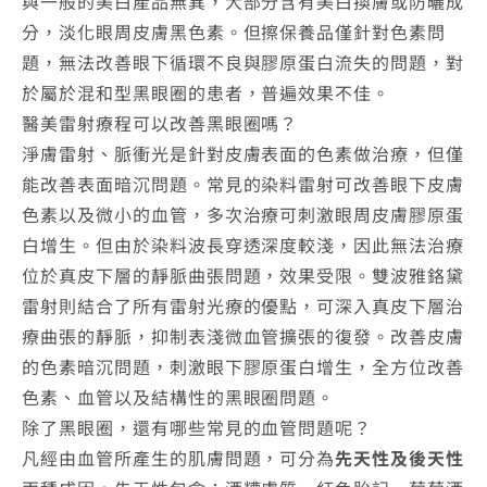
與一般的美白產品無異，大部分含有美白換膚或防曬成
分，淡化眼周皮膚黑色素。但擦保養品僅針對色素問
題，無法改善眼下循環不良與膠原蛋白流失的問題，對
於屬於混和型黑眼圈的患者，普遍效果不佳。
醫美雷射療程可以改善黑眼圈嗎？
淨膚雷射、脈衝光是針對皮膚表面的色素做治療，但僅
能改善表面暗沉問題。常見的染料雷射可改善眼下皮膚
色素以及微小的血管，多次治療可刺激眼周皮膚膠原蛋
白增生。但由於染料波長穿透深度較淺，因此無法治療
位於真皮下層的靜脈曲張問題，效果受限。雙波雅鉻黛
雷射則結合了所有雷射光療的優點，可深入真皮下層治
療曲張的靜脈，抑制表淺微血管擴張的復發。改善皮膚
的色素暗沉問題，刺激眼下膠原蛋白增生，全方位改善
色素、血管以及結構性的黑眼圈問題。
除了黑眼圈，還有哪些常見的血管問題呢？
凡經由血管所產生的肌膚問題，可分為
先天性及後天性