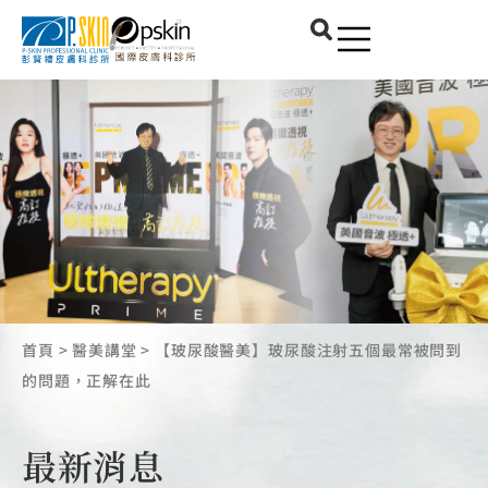
首頁
>
醫美講堂
>
【玻尿酸醫美】玻尿酸注射五個最常被問到
的問題，正解在此
最新消息