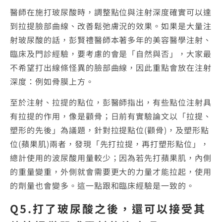
醫師在施打玻尿酸時，調整點位與注射深度確實可以達
到拉提臉部曲線、改善鬆弛膚況的效果。如果是大量注
射玻尿酸的話，彭賢禮醫師本著多年的美容醫學注射、
臨床及門診經驗，要考慮的會是「自然與否」，大家最
不希望打出線條怪異的臉部曲線，因此重點會放在注射
深度：例如骨膜上方。
至於注射、拉提的點位，彭醫師指出，有些點位注射具
有拉提的作用，像是顴骨；日前有實驗論文以「拉提、
塑形的先後」為議題，針對拉提點位(顴骨)，及塑形點
位(蘋果肌)兩者，發現「先打拉提，再打塑形點位」，
總計使用的波尿酸用量較少；因為若先打蘋果肌，內側
的重量變重，外側就會需要更大的力量才能拉起，使用
的劑量也會變多。這一點跟和臨床經驗是一致的。
Q5.打了玻尿酸之後，還可以接受其