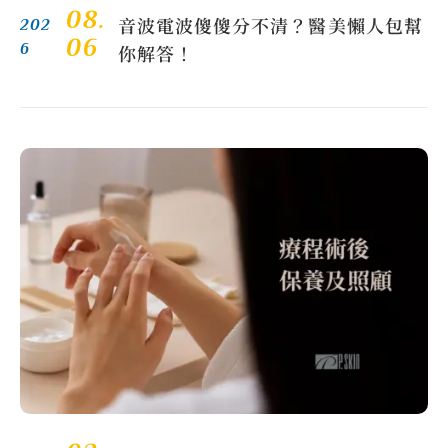
08.
音波電波傻傻分不清？醫美懶人包幫
202
06
6
你解答！