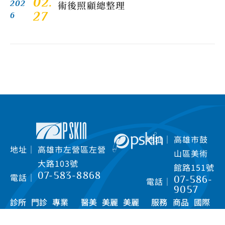
02.
術後照顧總整理
202
27
6
地址｜
高雄市鼓
地址｜
高雄市左營區左營
山區美術
大路103號
館路151號
07-583-8868
電話｜
07-586-
電話｜
9057
線上預約
診所
門診
專業
醫美
美麗
美麗
服務
商品
國際
介紹
時間
團隊
講堂
見證
快訊
項目
資訊
美術